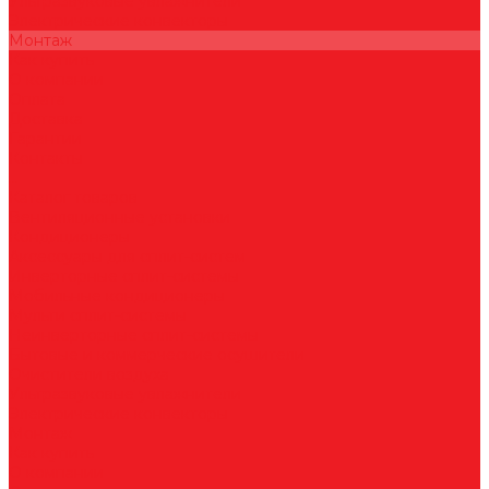
Ультразвуковые увлажнители
Электрические конвекторы
Монтаж
Как купить
О компании
Оплата
Доставка
Гарантии
Контакты
...
Каталог товаров
Вентиляционные установки
Кондиционеры
Аксессуары для сплит-систем
Инверторные сплит-системы
Мобильные кондиционеры
Мульти сплит-системы
Неинверторные сплит-системы
Бытовые и коммерческие осушители
Очистители воздуха
Ультразвуковые увлажнители
Электрические конвекторы
Монтаж
Как купить
О компании