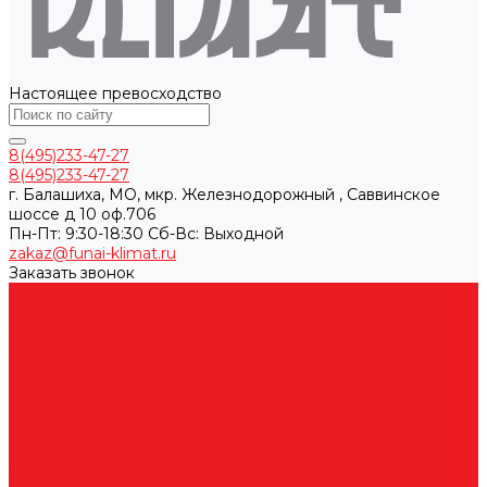
Настоящее превосходство
8(495)233-47-27
8(495)233-47-27
г. Балашиха, МО, мкр. Железнодорожный , Саввинское
шоссе д 10 оф.706
Пн-Пт: 9:30-18:30 Cб-Вс: Выходной
zakaz@funai-klimat.ru
Заказать звонок
Каталог товаров
Вентиляционные установки
Кондиционеры
Аксессуары для сплит-систем
Инверторные сплит-системы
Мобильные кондиционеры
Мульти сплит-системы
Неинверторные сплит-системы
Бытовые и коммерческие осушители
Очистители воздуха