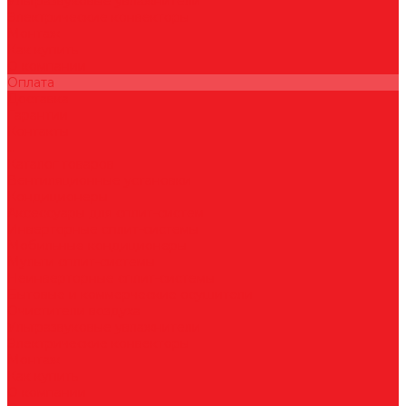
Ультразвуковые увлажнители
Электрические конвекторы
Монтаж
Как купить
О компании
Оплата
Доставка
Гарантии
Контакты
...
Каталог товаров
Вентиляционные установки
Кондиционеры
Аксессуары для сплит-систем
Инверторные сплит-системы
Мобильные кондиционеры
Мульти сплит-системы
Неинверторные сплит-системы
Бытовые и коммерческие осушители
Очистители воздуха
Ультразвуковые увлажнители
Электрические конвекторы
Монтаж
Как купить
О компании