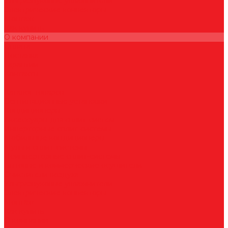
Ультразвуковые увлажнители
Электрические конвекторы
Монтаж
Как купить
О компании
Оплата
Доставка
Гарантии
Контакты
...
Каталог товаров
Вентиляционные установки
Кондиционеры
Аксессуары для сплит-систем
Инверторные сплит-системы
Мобильные кондиционеры
Мульти сплит-системы
Неинверторные сплит-системы
Бытовые и коммерческие осушители
Очистители воздуха
Ультразвуковые увлажнители
Электрические конвекторы
Монтаж
Как купить
О компании