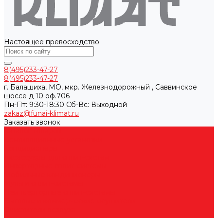
Настоящее превосходство
8(495)233-47-27
8(495)233-47-27
г. Балашиха, МО, мкр. Железнодорожный , Саввинское
шоссе д 10 оф.706
Пн-Пт: 9:30-18:30 Cб-Вс: Выходной
zakaz@funai-klimat.ru
Заказать звонок
Каталог товаров
Вентиляционные установки
Кондиционеры
Аксессуары для сплит-систем
Инверторные сплит-системы
Мобильные кондиционеры
Мульти сплит-системы
Неинверторные сплит-системы
Бытовые и коммерческие осушители
Очистители воздуха