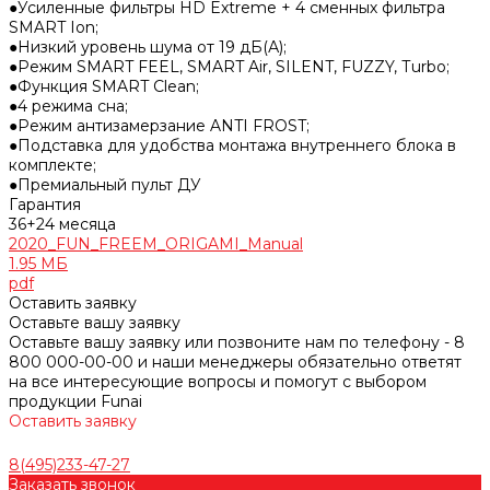
●Усиленные фильтры HD Extreme + 4 сменных фильтра
SMART Ion;
●Низкий уровень шума от 19 дБ(А);
●Режим SMART FEEL, SMART Air, SILENT, FUZZY, Тurbo;
●Функция SMART Clean;
●4 режима сна;
●Режим антизамерзание ANTI FROST;
●Подставка для удобства монтажа внутреннего блока в
комплекте;
●Премиальный пульт ДУ
Гарантия
36+24 месяца
2020_FUN_FREEM_ORIGAMI_Manual
1.95 МБ
pdf
Оставить заявку
Оставьте вашу заявку
Оставьте вашу заявку или позвоните нам по телефону - 8
800 000-00-00 и наши менеджеры обязательно ответят
на все интересующие вопросы и помогут с выбором
продукции Funai
Оставить заявку
8(495)233-47-27
Заказать звонок