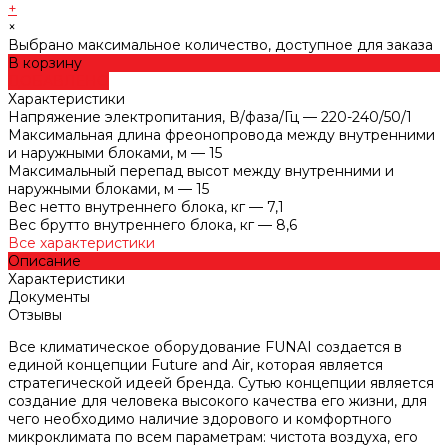
+
×
Выбрано максимальное количество, доступное для заказа
В корзину
ДОБАВЛЕНО
Характеристики
Напряжение электропитания, В/фаза/Гц
—
220-240/50/1
Максимальная длина фреонопровода между внутренними
и наружными блоками, м
—
15
Максимальный перепад высот между внутренними и
наружными блоками, м
—
15
Вес нетто внутреннего блока, кг
—
7,1
Вес брутто внутреннего блока, кг
—
8,6
Все характеристики
Описание
Характеристики
Документы
Отзывы
Все климатическое оборудование FUNAI создается в
единой концепции Future and Air, которая является
стратегической идеей бренда. Сутью концепции является
создание для человека высокого качества его жизни, для
чего необходимо наличие здорового и комфортного
микроклимата по всем параметрам: чистота воздуха, его