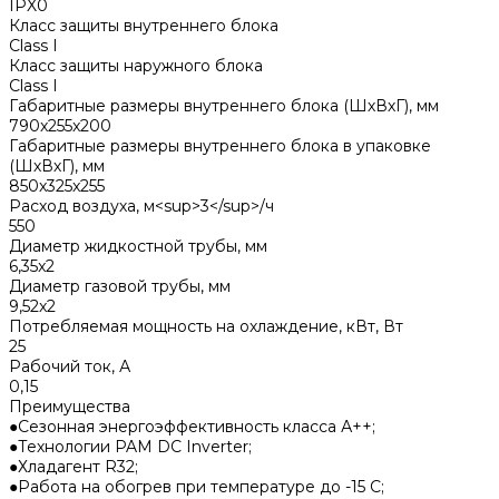
IPX0
Класс защиты внутреннего блока
Class I
Класс защиты наружного блока
Class I
Габаритные размеры внутреннего блока (ШхВхГ), мм
790x255x200
Габаритные размеры внутреннего блока в упаковке
(ШхВхГ), мм
850x325x255
Расход воздуха, м<sup>3</sup>/ч
550
Диаметр жидкостной трубы, мм
6,35x2
Диаметр газовой трубы, мм
9,52x2
Потребляемая мощность на охлаждение, кВт, Вт
25
Рабочий ток, А
0,15
Преимущества
●Сезонная энергоэффективность класса А++;
●Технологии PAM DC Inverter;
●Хладагент R32;
●Работа на обогрев при температуре до -15 С;