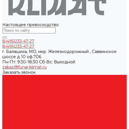
Настоящее превосходство
8(495)233-47-27
8(495)233-47-27
г. Балашиха, МО, мкр. Железнодорожный , Саввинское
шоссе д 10 оф.706
Пн-Пт: 9:30-18:30 Cб-Вс: Выходной
zakaz@funai-klimat.ru
Заказать звонок
Каталог товаров
Вентиляционные установки
Кондиционеры
Аксессуары для сплит-систем
Инверторные сплит-системы
Мобильные кондиционеры
Мульти сплит-системы
Неинверторные сплит-системы
Бытовые и коммерческие осушители
Очистители воздуха