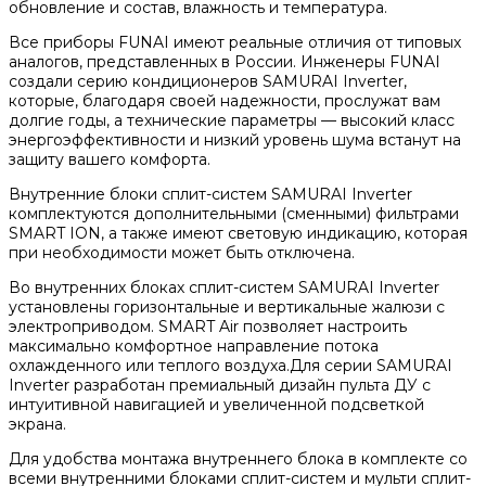
обновление и состав, влажность и температура.
Все приборы FUNAI имеют реальные отличия от типовых
аналогов, представленных в России. Инженеры FUNAI
создали серию кондиционеров SAMURAI Inverter,
которые, благодаря своей надежности, прослужат вам
долгие годы, а технические параметры — высокий класс
энергоэффективности и низкий уровень шума встанут на
защиту вашего комфорта.
Внутренние блоки сплит-систем SAMURAI Inverter
комплектуются дополнительными (сменными) фильтрами
SMART ION, а также имеют световую индикацию, которая
при необходимости может быть отключена.
Во внутренних блоках сплит-систем SAMURAI Inverter
установлены горизонтальные и вертикальные жалюзи с
электроприводом. SMART Air позволяет настроить
максимально комфортное направление потока
охлажденного или теплого воздуха.Для серии SAMURAI
Inverter разработан премиальный дизайн пульта ДУ с
интуитивной навигацией и увеличенной подсветкой
экрана.
Для удобства монтажа внутреннего блока в комплекте со
всеми внутренними блоками сплит-систем и мульти сплит-