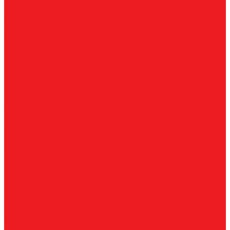
Ультразвуковые увлажнители
Электрические конвекторы
Монтаж
Как купить
О компании
Оплата
Доставка
Гарантии
Контакты
...
Каталог товаров
Вентиляционные установки
Кондиционеры
Аксессуары для сплит-систем
Инверторные сплит-системы
Мобильные кондиционеры
Мульти сплит-системы
Неинверторные сплит-системы
Бытовые и коммерческие осушители
Очистители воздуха
Ультразвуковые увлажнители
Электрические конвекторы
Монтаж
Как купить
О компании