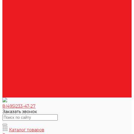
Вентиляционные установки
Кондиционеры
Аксессуары для сплит-систем
Инверторные сплит-системы
Мобильные кондиционеры
Мульти сплит-системы
Неинверторные сплит-системы
Бытовые и коммерческие осушители
Очистители воздуха
Ультразвуковые увлажнители
Электрические конвекторы
Монтаж
Как купить
О компании
Оплата
Доставка
Гарантии
Контакты
8(495)233-47-27
Заказать звонок
Каталог товаров