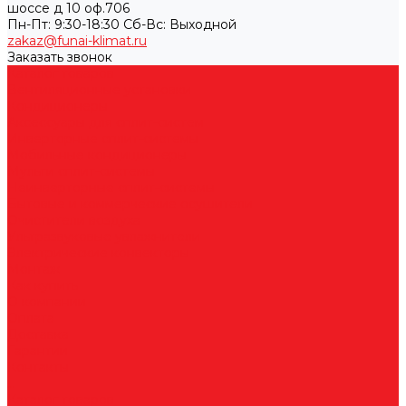
шоссе д 10 оф.706
Пн-Пт: 9:30-18:30 Cб-Вс: Выходной
zakaz@funai-klimat.ru
Заказать звонок
Каталог товаров
Вентиляционные установки
Кондиционеры
Аксессуары для сплит-систем
Инверторные сплит-системы
Мобильные кондиционеры
Мульти сплит-системы
Неинверторные сплит-системы
Бытовые и коммерческие осушители
Очистители воздуха
Ультразвуковые увлажнители
Электрические конвекторы
Монтаж
Как купить
О компании
Оплата
Доставка
Гарантии
Контакты
...
Каталог товаров