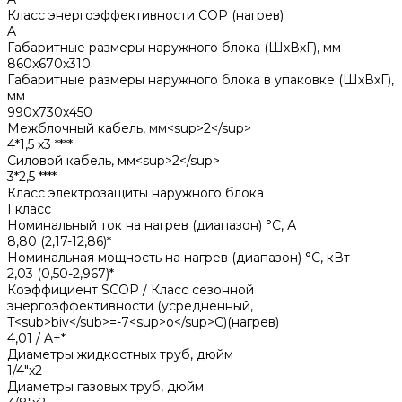
Класс энергоэффективности COP (нагрев)
A
Габаритные размеры наружного блока (ШхВхГ), мм
860x670x310
Габаритные размеры наружного блока в упаковке (ШхВхГ),
мм
990x730x450
Межблочный кабель, мм<sup>2</sup>
4*1,5 x3 ****
Силовой кабель, мм<sup>2</sup>
3*2,5 ****
Класс электрозащиты наружного блока
I класс
Номинальный ток на нагрев (диапазон) °С, А
8,80 (2,17-12,86)*
Номинальная мощность на нагрев (диапазон) °С, кВт
2,03 (0,50-2,967)*
Коэффициент SCOP / Класс сезонной
энергоэффективности (усредненный,
T<sub>biv</sub>=-7<sup>o</sup>C)(нагрев)
4,01 / A+*
Диаметры жидкостных труб, дюйм
1/4"x2
Диаметры газовых труб, дюйм