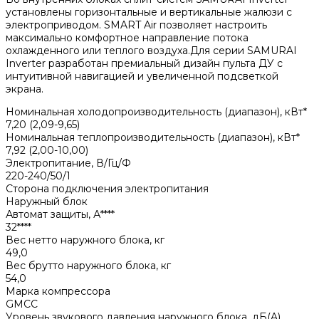
установлены горизонтальные и вертикальные жалюзи с
электроприводом. SMART Air позволяет настроить
максимально комфортное направление потока
охлажденного или теплого воздуха.Для серии SAMURAI
Inverter разработан премиальный дизайн пульта ДУ с
интуитивной навигацией и увеличенной подсветкой
экрана.
Номинальная холодопроизводительность (диапазон), кВт*
7,20 (2,09-9,65)
Номинальная теплопроизводительность (диапазон), кВт*
7,92 (2,00-10,00)
Электропитание, В/Гц/Ф
220-240/50/1
Сторона подключения электропитания
Наружный блок
Автомат защиты, А****
32****
Вес нетто наружного блока, кг
49,0
Вес брутто наружного блока, кг
54,0
Марка компрессора
GMCC
Уровень звукового давления наружного блока, дБ(A)