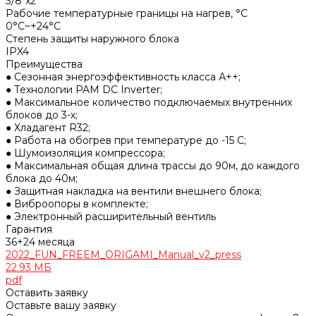
3/8"x2
Рабочие температурные границы на нагрев, °С
0°C~+24°C
Степень защиты наружного блока
IPX4
Преимущества
● Сезонная энергоэффективность класса А++;
● Технологии PAM DC Inverter;
● Максимальное количество подключаемых внутренних
блоков до 3-х;
● Хладагент R32;
● Работа на обогрев при температуре до -15 С;
● Шумоизоляция компрессора;
● Максимальная общая длина трассы до 90м, до каждого
блока до 40м;
● Защитная накладка на вентили внешнего блока;
● Виброопоры в комплекте;
● Электронный расширительный вентиль
Гарантия
36+24 месяца
2022_FUN_FREEM_ORIGAMI_Manual_v2_press
22.93 МБ
pdf
Оставить заявку
Оставьте вашу заявку