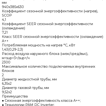
мм
940x385x630
Коэффициент сезонной энергоэффективности (нагрев),
SCOP
4,1
Коэффициент SEER сезонной энергоэффективности
(охлаждение)
7,21
Класс SEER сезонной энергоэффективности (охлаждение)
A++
Потребляемая мощность на нагрев °С, кВт
1,43(0,29-2,3)
Расход воздуха наружного блока (низк/сред/выс),
м<sup>3</sup>/ч
2300
Максимальное количество подключаемых внутренних
блоков
2
Диаметр жидкостной трубы, мм
6,35x2
Диаметр газовой трубы, мм
9,52x2
Преимущества
● Сезонная энергоэффективность класса А++;
● Технологии PAM DC Inverter;