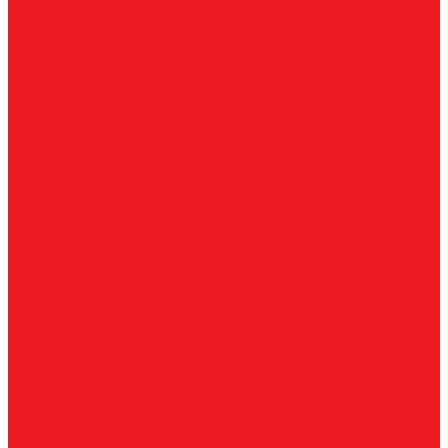
Ультразвуковые увлажнители
Электрические конвекторы
Монтаж
Как купить
О компании
Оплата
Доставка
Гарантии
Контакты
...
Каталог товаров
Вентиляционные установки
Кондиционеры
Аксессуары для сплит-систем
Инверторные сплит-системы
Мобильные кондиционеры
Мульти сплит-системы
Неинверторные сплит-системы
Бытовые и коммерческие осушители
Очистители воздуха
Ультразвуковые увлажнители
Электрические конвекторы
Монтаж
Как купить
О компании