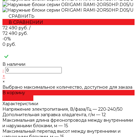
СРАВНИТЬ
В СРАВНЕНИИ
72 490 руб.
/
72 490 руб.
-0%
0 руб.
В наличии
-
+
×
Выбрано максимальное количество, доступное для заказа
В корзину
ДОБАВЛЕНО
Характеристики
Напряжение электропитания, В/фаза/Гц
—
220-240/50
Дополнительная заправка хладагента, г/м
—
12
Максимальная длина фреонопровода между внутренними
и наружными блоками, м
—
15
Максимальный перепад высот между внутренними и
наружными блоками, м
—
15