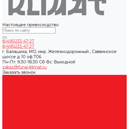
Настоящее превосходство
8(495)233-47-27
8(495)233-47-27
г. Балашиха, МО, мкр. Железнодорожный , Саввинское
шоссе д 10 оф.706
Пн-Пт: 9:30-18:30 Cб-Вс: Выходной
zakaz@funai-klimat.ru
Заказать звонок
Каталог товаров
Вентиляционные установки
Кондиционеры
Аксессуары для сплит-систем
Инверторные сплит-системы
Мобильные кондиционеры
Мульти сплит-системы
Неинверторные сплит-системы
Бытовые и коммерческие осушители
Очистители воздуха