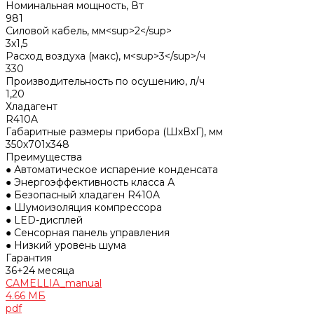
Номинальная мощность, Вт
981
Силовой кабель, мм<sup>2</sup>
3x1,5
Расход воздуха (макс), м<sup>3</sup>/ч
330
Производительность по осушению, л/ч
1,20
Хладагент
R410A
Габаритные размеры прибора (ШхВхГ), мм
350х701х348
Преимущества
● Автоматическое испарение конденсата
● Энергоэффективность класса А
● Безопасный хладаген R410A
● Шумоизоляция компрессора
● LED-дисплей
● Сенсорная панель управления
● Низкий уровень шума
Гарантия
36+24 месяца
CAMELLIA_manual
4.66 МБ
pdf