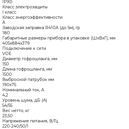
IPX0
Класс электрозащиты
I класс
Класс энергоэффективности
А
Заводская заправка R410A (до 5м), гр
180
Габаритные размеры прибора в упаковке (ШхВхГ), мм
405х884х379
Подключение к сети
VDE
Диаметр гофрошланга, мм
150
Длина гофрошланга, мм
1500
Выбросной патрубок мм
190x75
Номинальный ток, А
4,2
Уровень шума, дБ (А)
54/55
Вес нетто, кг
23,50
Напряжение питания, В/Гц
220-240/50/1