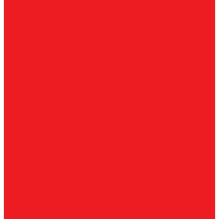
Ультразвуковые увлажнители
Электрические конвекторы
Монтаж
Как купить
О компании
Оплата
Доставка
Гарантии
Контакты
...
Каталог товаров
Вентиляционные установки
Кондиционеры
Аксессуары для сплит-систем
Инверторные сплит-системы
Мобильные кондиционеры
Мульти сплит-системы
Неинверторные сплит-системы
Бытовые и коммерческие осушители
Очистители воздуха
Ультразвуковые увлажнители
Электрические конвекторы
Монтаж
Как купить
О компании