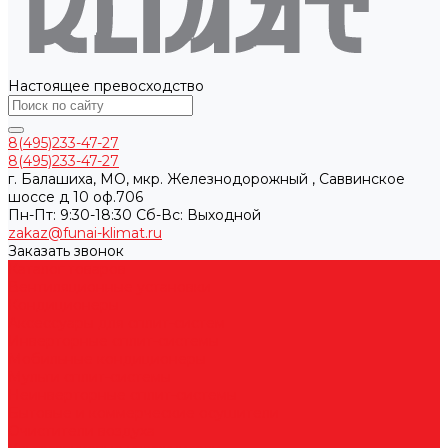
Настоящее превосходство
8(495)233-47-27
8(495)233-47-27
г. Балашиха, МО, мкр. Железнодорожный , Саввинское
шоссе д 10 оф.706
Пн-Пт: 9:30-18:30 Cб-Вс: Выходной
zakaz@funai-klimat.ru
Заказать звонок
Каталог товаров
Вентиляционные установки
Кондиционеры
Аксессуары для сплит-систем
Инверторные сплит-системы
Мобильные кондиционеры
Мульти сплит-системы
Неинверторные сплит-системы
Бытовые и коммерческие осушители
Очистители воздуха