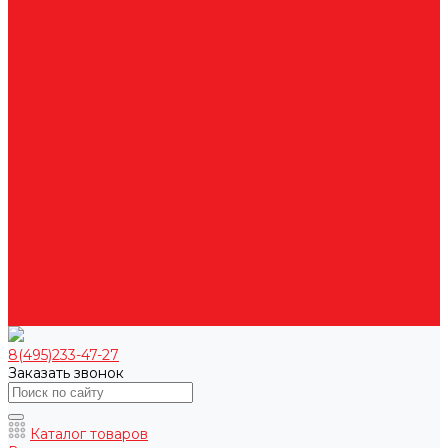
Вентиляционные установки
Кондиционеры
Аксессуары для сплит-систем
Инверторные сплит-системы
Мобильные кондиционеры
Мульти сплит-системы
Неинверторные сплит-системы
Бытовые и коммерческие осушители
Очистители воздуха
Ультразвуковые увлажнители
Электрические конвекторы
Монтаж
Как купить
О компании
Оплата
Доставка
Гарантии
Контакты
8(495)233-47-27
Заказать звонок
Каталог товаров