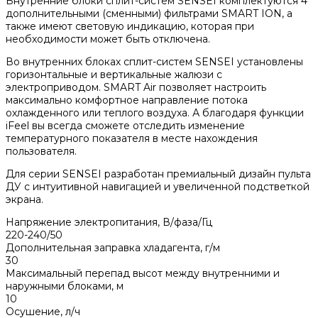
Внутренние блоки сплит-систем SENSEI комплектуются 4
дополнительными (сменными) фильтрами SMART ION, а
также имеют световую индикацию, которая при
необходимости может быть отключена.
Во внутренних блоках сплит-систем SENSEI установлены
горизонтальные и вертикальные жалюзи с
электроприводом. SMART Air позволяет настроить
максимально комфортное направление потока
охлажденного или теплого воздуха. А благодаря функции
iFeel вы всегда сможете отследить изменение
температурного показателя в месте нахождения
пользователя.
Для серии SENSEI разработан премиальный дизайн пульта
ДУ с интуитивной навигацией и увеличенной подстветкой
экрана.
Напряжение электропитания, В/фаза/Гц
220-240/50
Дополнительная заправка хладагента, г/м
30
Максимальный перепад высот между внутренними и
наружными блоками, м
10
Осушение, л/ч