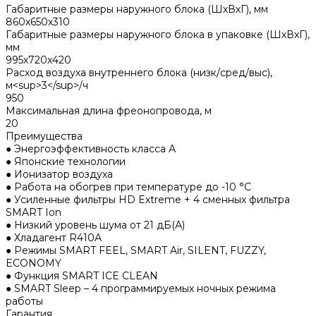
Габаритные размеры наружного блока (ШхВхГ), мм
860x650x310
Габаритные размеры наружного блока в упаковке (ШхВхГ),
мм
995x720x420
Расход воздуха внутреннего блока (низк/сред/выс),
м<sup>3</sup>/ч
950
Максимальная длина фреонопровода, м
20
Преимущества
● Энергоэффективность класса А
● Японские технологии
● Ионизатор воздуха
● Работа на обогрев при температуре до -10 °С
● Усиленные фильтры HD Extreme + 4 сменных фильтра
SMART Ion
● Низкий уровень шума от 21 дБ(А)
● Хладагент R410А
● Режимы SMART FEEL, SMART Air, SILENT, FUZZY,
ECONOMY
● Функция SMART ICE CLEAN
● SMART Sleep – 4 программируемых ночных режима
работы
Гарантия