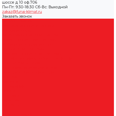
шоссе д 10 оф.706
Пн-Пт: 9:30-18:30 Cб-Вс: Выходной
zakaz@funai-klimat.ru
Заказать звонок
Каталог товаров
Вентиляционные установки
Кондиционеры
Аксессуары для сплит-систем
Инверторные сплит-системы
Мобильные кондиционеры
Мульти сплит-системы
Неинверторные сплит-системы
Бытовые и коммерческие осушители
Очистители воздуха
Ультразвуковые увлажнители
Электрические конвекторы
Монтаж
Как купить
О компании
Оплата
Доставка
Гарантии
Контакты
...
Каталог товаров