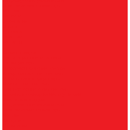
Ультразвуковые увлажнители
Электрические конвекторы
Монтаж
Как купить
О компании
Оплата
Доставка
Гарантии
Контакты
...
Каталог товаров
Вентиляционные установки
Кондиционеры
Аксессуары для сплит-систем
Инверторные сплит-системы
Мобильные кондиционеры
Мульти сплит-системы
Неинверторные сплит-системы
Бытовые и коммерческие осушители
Очистители воздуха
Ультразвуковые увлажнители
Электрические конвекторы
Монтаж
Как купить
О компании