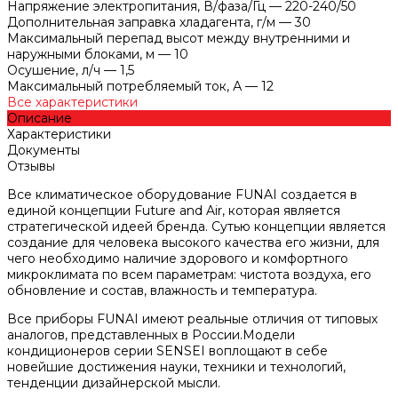
Напряжение электропитания, В/фаза/Гц
—
220-240/50
Дополнительная заправка хладагента, г/м
—
30
Максимальный перепад высот между внутренними и
наружными блоками, м
—
10
Осушение, л/ч
—
1,5
Максимальный потребляемый ток, А
—
12
Все характеристики
Описание
Характеристики
Документы
Отзывы
Все климатическое оборудование FUNAI создается в
единой концепции Future and Air, которая является
стратегической идеей бренда. Сутью концепции является
создание для человека высокого качества его жизни, для
чего необходимо наличие здорового и комфортного
микроклимата по всем параметрам: чистота воздуха, его
обновление и состав, влажность и температура.
Все приборы FUNAI имеют реальные отличия от типовых
аналогов, представленных в России.Модели
кондиционеров серии SENSEI воплощают в себе
новейшие достижения науки, техники и технологий,
тенденции дизайнерской мысли.