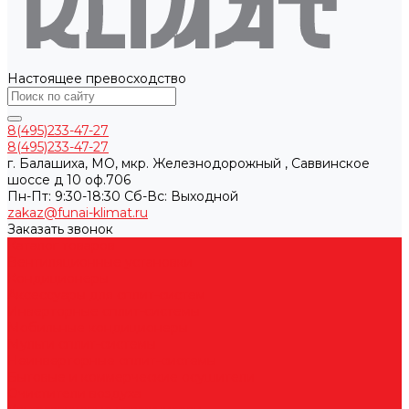
Настоящее превосходство
8(495)233-47-27
8(495)233-47-27
г. Балашиха, МО, мкр. Железнодорожный , Саввинское
шоссе д 10 оф.706
Пн-Пт: 9:30-18:30 Cб-Вс: Выходной
zakaz@funai-klimat.ru
Заказать звонок
Каталог товаров
Вентиляционные установки
Кондиционеры
Аксессуары для сплит-систем
Инверторные сплит-системы
Мобильные кондиционеры
Мульти сплит-системы
Неинверторные сплит-системы
Бытовые и коммерческие осушители
Очистители воздуха