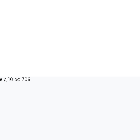
е д 10 оф.706