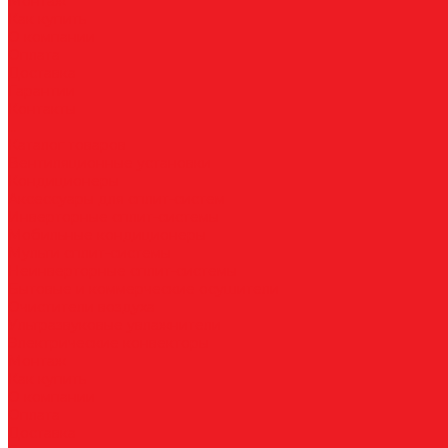
Монтаж
Как купить
О компании
Оплата
Доставка
Гарантии
Контакты
...
Каталог товаров
Вентиляционные установки
Кондиционеры
Аксессуары для сплит-систем
Инверторные сплит-системы
Мобильные кондиционеры
Мульти сплит-системы
Неинверторные сплит-системы
Бытовые и коммерческие осушители
Очистители воздуха
Ультразвуковые увлажнители
Электрические конвекторы
Монтаж
Как купить
О компании
Оплата
Доставка