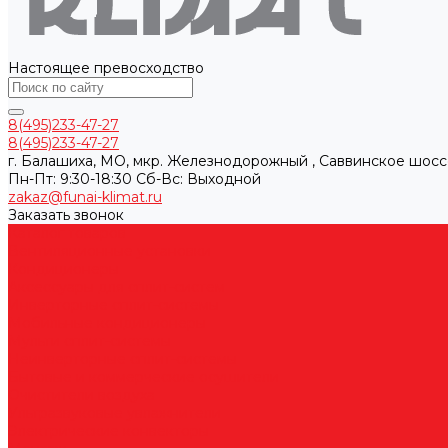
Настоящее превосходство
8(495)233-47-27
8(495)233-47-27
г. Балашиха, МО, мкр. Железнодорожный , Саввинское шосс
Пн-Пт: 9:30-18:30 Cб-Вс: Выходной
zakaz@funai-klimat.ru
Заказать звонок
Каталог товаров
Вентиляционные установки
Кондиционеры
Аксессуары для сплит-систем
Инверторные сплит-системы
Мобильные кондиционеры
Мульти сплит-системы
Неинверторные сплит-системы
Бытовые и коммерческие осушители
Очистители воздуха
Ультразвуковые увлажнители
Электрические конвекторы