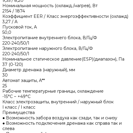
9,35 / 8,20
Номинальная мощность (охлажд./нагрев), Вт
2154 / 1874
Коэффициент EER / Класс энергоэффективности (охлажд)
3,27 / A
Пусковой ток, А
50,0
Электропитание внутреннего блока, В/Гц/Ф
220-240/50/1
Электропитание наружного блока, В/Гц/Ф
220-240/50/1
Номинальное статическое давление(ESP)(диапазон), Па
37 (0-120)
Диаметр дренажа (наружный), мм
30
Автомат защиты, А**
25
Рабочие температурные границы, охлаждение
-15°С ~ +49°С
Класс электрозащиты, внутренний / наружный блок
I класс / I класс
Преимущества
● Возможность забора воздуха как сзади, так и снизу
● Возможность подключения дренажа как справа так и
слева