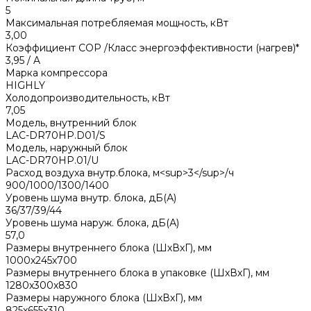
5
Максимальная потребляемая мощность, кВт
3,00
Коэффициент COP /Класс энергоэффективности (нагрев)*
3,95 / A
Марка компрессора
HIGHLY
Холодопроизводительность, кВт
7,05
Модель, внутренний блок
LAC-DR70HP.D01/S
Модель, наружный блок
LAC-DR70HP.01/U
Расход воздуха внутр.блока, м<sup>3</sup>/ч
900/1000/1300/1400
Уровень шума внутр. блока, дБ(А)
36/37/39/44
Уровень шума наруж. блока, дБ(А)
57,0
Размеры внутреннего блока (ШхВхГ), мм
1000x245x700
Размеры внутреннего блока в упаковке (ШхВхГ), мм
1280x300x830
Размеры наружного блока (ШхВхГ), мм
825x655x310