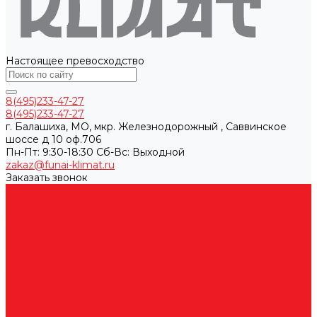
Настоящее превосходство
8(495)233-47-27
8(495)233-47-27
г. Балашиха, МО, мкр. Железнодорожный , Саввинское
шоссе д 10 оф.706
Пн-Пт: 9:30-18:30 Cб-Вс: Выходной
zakaz@funai-klimat.ru
Заказать звонок
Каталог товаров
Вентиляционные установки
Кондиционеры
Аксессуары для сплит-систем
Инверторные сплит-системы
Мобильные кондиционеры
Мульти сплит-системы
Неинверторные сплит-системы
Бытовые и коммерческие осушители
Очистители воздуха