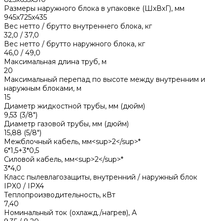
Размеры наружного блока в упаковке (ШхВхГ), мм
945x725x435
Вес нетто / брутто внутреннего блока, кг
32,0 / 37,0
Вес нетто / брутто наружного блока, кг
46,0 / 49,0
Максимальная длина труб, м
20
Максимальный перепад по высоте между внутренним и
наружным блоками, м
15
Диаметр жидкостной трубы, мм (дюйм)
9,53 (3/8")
Диаметр газовой трубы, мм (дюйм)
15,88 (5/8")
Межблочный кабель, мм<sup>2</sup>*
6*1,5+3*0,5
Силовой кабель, мм<sup>2</sup>*
3*4,0
Класс пылевлагозащиты, внутренний / наружный блок
IPX0 / IPX4
Теплопроизводительность, кВт
7,40
Номинальный ток (охлажд./нагрев), А