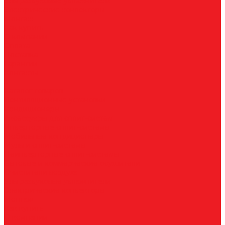
Ультразвуковые увлажнители
Электрические конвекторы
Монтаж
Как купить
О компании
Оплата
Доставка
Гарантии
Контакты
...
Каталог товаров
Вентиляционные установки
Кондиционеры
Аксессуары для сплит-систем
Инверторные сплит-системы
Мобильные кондиционеры
Мульти сплит-системы
Неинверторные сплит-системы
Бытовые и коммерческие осушители
Очистители воздуха
Ультразвуковые увлажнители
Электрические конвекторы
Монтаж
Как купить
О компании