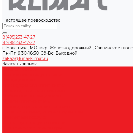
Настоящее превосходство
8(495)233-47-27
8(495)233-47-27
г. Балашиха, МО, мкр. Железнодорожный , Саввинское шосс
Пн-Пт: 9:30-18:30 Cб-Вс: Выходной
zakaz@funai-klimat.ru
Заказать звонок
Каталог товаров
Вентиляционные установки
Кондиционеры
Аксессуары для сплит-систем
Инверторные сплит-системы
Мобильные кондиционеры
Мульти сплит-системы
Неинверторные сплит-системы
Бытовые и коммерческие осушители
Очистители воздуха
Ультразвуковые увлажнители
Электрические конвекторы