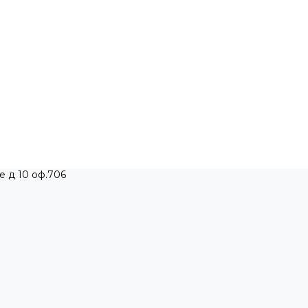
е д 10 оф.706