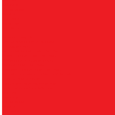
Монтаж
Как купить
О компании
Оплата
Доставка
Гарантии
Контакты
...
Каталог товаров
Вентиляционные установки
Кондиционеры
Аксессуары для сплит-систем
Инверторные сплит-системы
Мобильные кондиционеры
Мульти сплит-системы
Неинверторные сплит-системы
Бытовые и коммерческие осушители
Очистители воздуха
Ультразвуковые увлажнители
Электрические конвекторы
Монтаж
Как купить
О компании
Оплата
Доставка