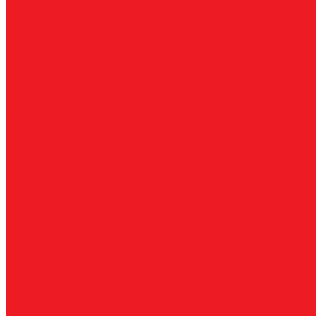
Монтаж
Как купить
О компании
Оплата
Доставка
Гарантии
Контакты
...
Каталог товаров
Вентиляционные установки
Кондиционеры
Аксессуары для сплит-систем
Инверторные сплит-системы
Мобильные кондиционеры
Мульти сплит-системы
Неинверторные сплит-системы
Бытовые и коммерческие осушители
Очистители воздуха
Ультразвуковые увлажнители
Электрические конвекторы
Монтаж
Как купить
О компании
Оплата
Доставка