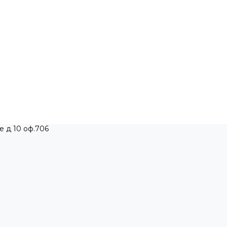
е д 10 оф.706