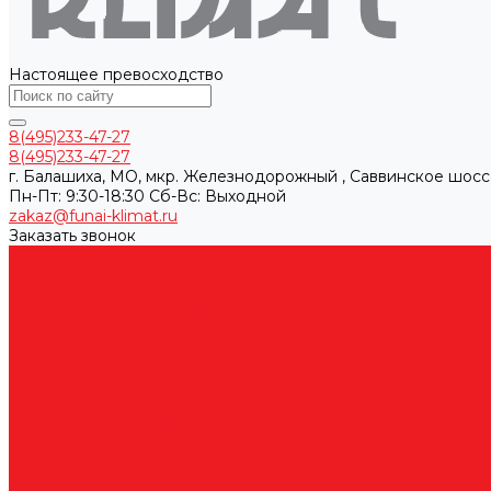
Настоящее превосходство
8(495)233-47-27
8(495)233-47-27
г. Балашиха, МО, мкр. Железнодорожный , Саввинское шосс
Пн-Пт: 9:30-18:30 Cб-Вс: Выходной
zakaz@funai-klimat.ru
Заказать звонок
Каталог товаров
Вентиляционные установки
Кондиционеры
Аксессуары для сплит-систем
Инверторные сплит-системы
Мобильные кондиционеры
Мульти сплит-системы
Неинверторные сплит-системы
Бытовые и коммерческие осушители
Очистители воздуха
Ультразвуковые увлажнители
Электрические конвекторы