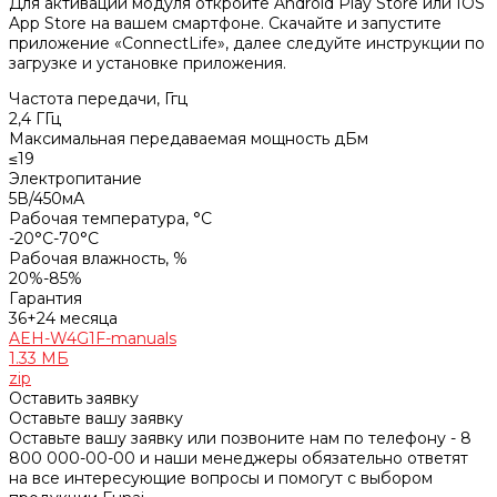
Для активации модуля откройте Android Play Store или IOS
App Store на вашем смартфоне. Скачайте и запустите
приложение «ConnectLife», далее следуйте инструкции по
загрузке и установке приложения.
Частота передачи, Ггц
2,4 ГГц
Максимальная передаваемая мощность дБм
≤19
Электропитание
5В/450мА
Рабочая температура, °С
-20°C-70°C
Рабочая влажность, %
20%-85%
Гарантия
36+24 месяца
AEH-W4G1F-manuals
1.33 МБ
zip
Оставить заявку
Оставьте вашу заявку
Оставьте вашу заявку или позвоните нам по телефону - 8
800 000-00-00 и наши менеджеры обязательно ответят
на все интересующие вопросы и помогут с выбором