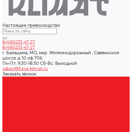
Настоящее превосходство
8(495)233-47-27
8(495)233-47-27
г. Балашиха, МО, мкр. Железнодорожный , Саввинское
шоссе д 10 оф.706
Пн-Пт: 9:30-18:30 Cб-Вс: Выходной
zakaz@funai-klimat.ru
Заказать звонок
Каталог товаров
Вентиляционные установки
Кондиционеры
Аксессуары для сплит-систем
Инверторные сплит-системы
Мобильные кондиционеры
Мульти сплит-системы
Неинверторные сплит-системы
Бытовые и коммерческие осушители
Очистители воздуха