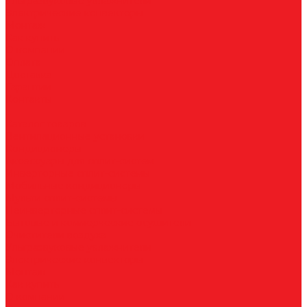
Ультразвуковые увлажнители
Электрические конвекторы
Монтаж
Как купить
О компании
Оплата
Доставка
Гарантии
Контакты
...
Каталог товаров
Вентиляционные установки
Кондиционеры
Аксессуары для сплит-систем
Инверторные сплит-системы
Мобильные кондиционеры
Мульти сплит-системы
Неинверторные сплит-системы
Бытовые и коммерческие осушители
Очистители воздуха
Ультразвуковые увлажнители
Электрические конвекторы
Монтаж
Как купить
О компании